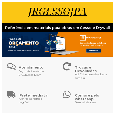
Referência em materiais para obras em Gesso e Drywall
Atendimento
Trocas e
Devoluções
Segunda à sexta das
Até 7 dias para devolver a
07:30h00 às 17:30h
compra
Frete Imediata
Compre pelo
whatsapp
Confira as regras e
regiões*
Sem sair de casa